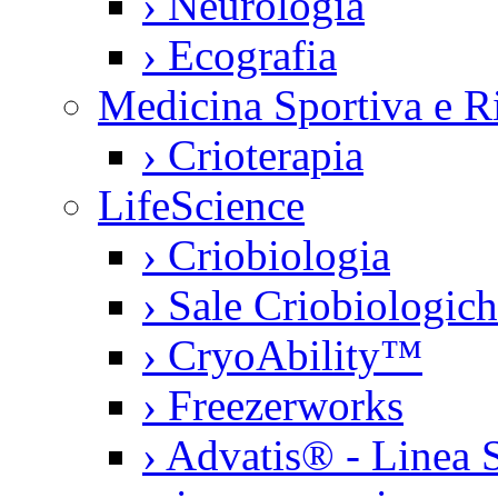
›
Neurologia
›
Ecografia
Medicina Sportiva e Ri
›
Crioterapia
LifeScience
›
Criobiologia
›
Sale Criobiologic
›
CryoAbility™
›
Freezerworks
›
Advatis® - Linea S