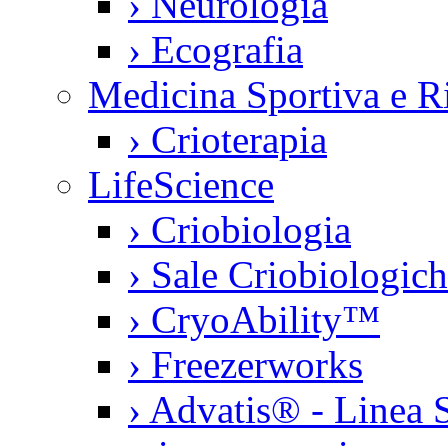
›
Neurologia
›
Ecografia
Medicina Sportiva e Ri
›
Crioterapia
LifeScience
›
Criobiologia
›
Sale Criobiologic
›
CryoAbility™
›
Freezerworks
›
Advatis® - Linea S