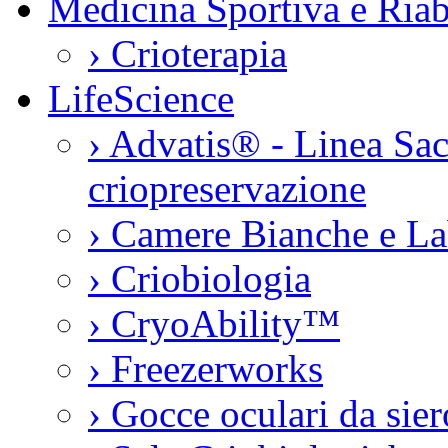
Medicina Sportiva e Riab
›
Crioterapia
LifeScience
›
Advatis® - Linea Sac
criopreservazione
›
Camere Bianche e La
›
Criobiologia
›
CryoAbility™
›
Freezerworks
›
Gocce oculari da si