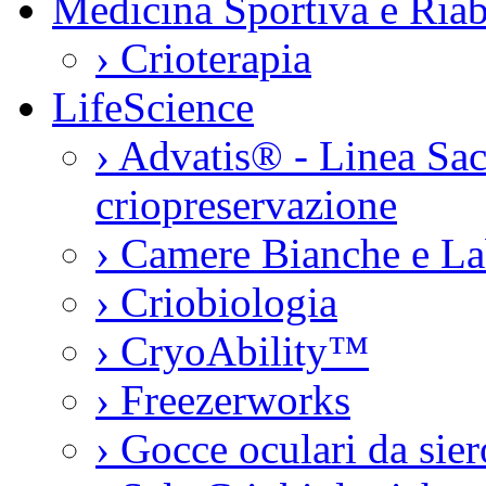
Medicina Sportiva e Riab
›
Crioterapia
LifeScience
›
Advatis® - Linea Sac
criopreservazione
›
Camere Bianche e La
›
Criobiologia
›
CryoAbility™
›
Freezerworks
›
Gocce oculari da si