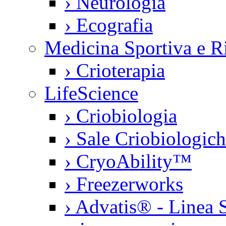
›
Neurologia
›
Ecografia
Medicina Sportiva e Ri
›
Crioterapia
LifeScience
›
Criobiologia
›
Sale Criobiologic
›
CryoAbility™
›
Freezerworks
›
Advatis® - Linea S