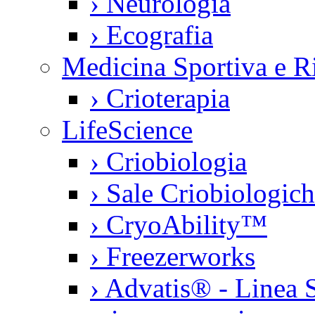
›
Neurologia
›
Ecografia
Medicina Sportiva e Ri
›
Crioterapia
LifeScience
›
Criobiologia
›
Sale Criobiologic
›
CryoAbility™
›
Freezerworks
›
Advatis® - Linea S