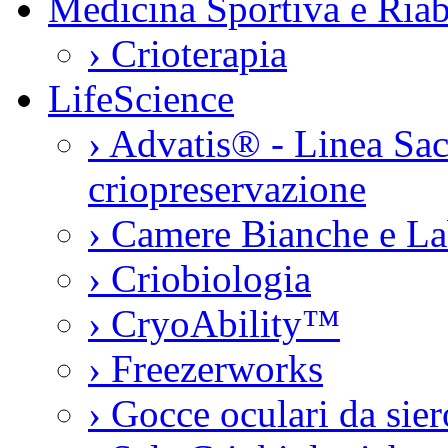
Medicina Sportiva e Riab
›
Crioterapia
LifeScience
›
Advatis® - Linea Sac
criopreservazione
›
Camere Bianche e La
›
Criobiologia
›
CryoAbility™
›
Freezerworks
›
Gocce oculari da si