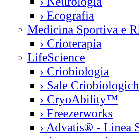
›
Neurologia
›
Ecografia
Medicina Sportiva e Ri
›
Crioterapia
LifeScience
›
Criobiologia
›
Sale Criobiologic
›
CryoAbility™
›
Freezerworks
›
Advatis® - Linea S