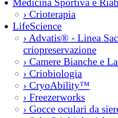
Medicina Sportiva e Riab
›
Crioterapia
LifeScience
›
Advatis® - Linea Sac
criopreservazione
›
Camere Bianche e La
›
Criobiologia
›
CryoAbility™
›
Freezerworks
›
Gocce oculari da si