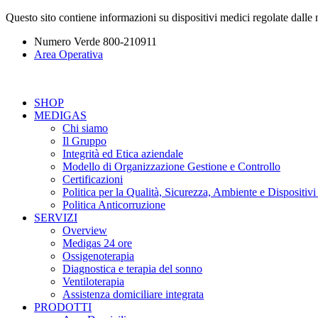
Questo sito contiene informazioni su dispositivi medici regolate dall
Numero Verde
800-210911
Area Operativa
SHOP
MEDIGAS
Chi siamo
Il Gruppo
Integrità ed Etica aziendale
Modello di Organizzazione Gestione e Controllo
Certificazioni
Politica per la Qualità, Sicurezza, Ambiente e Dispositiv
Politica Anticorruzione
SERVIZI
Overview
Medigas 24 ore
Ossigenoterapia
Diagnostica e terapia del sonno
Ventiloterapia
Assistenza domiciliare integrata
PRODOTTI