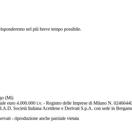
 risponderemo nel più breve tempo possibile.
ago (Mi)
ale euro 4.000.000 i.v. - Registro delle Imprese di Milano N. 02466
 S.I.A.D. Società Italiana Acetilene e Derivati S.p.A. con sede in Berg
rvati - riproduzione anche parziale vietata