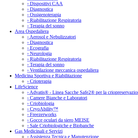
›
Dispositivi CAA
›
Diagnostica
›
Ossigenoterapia
›
Riabilitazione Respiratoria
›
Terapia del sonno
Area Ospedaliera
›
Aerosol e Nebulizzatori
›
Diagnostica
›
Ecografia
›
Neurologia
›
Riabilitazione Respiratoria
›
Terapia del sonno
›
Ventilazione meccanica ospedaliera
Medicina Sportiva e Riabilitazione
›
Crioterapia
LifeScience
›
Advatis® - Linea Sacche Safe2® per la criopreservazio
›
Camere Bianche e Laboratori
›
Criobiologia
›
CryoAbility™
›
Freezerworks
›
Gocce oculari da siero MEISE
›
Sale Criobiologiche e Biobanche
Gas Medicinali e Servizi
›
Assistenza Tecnica e Manutenzione