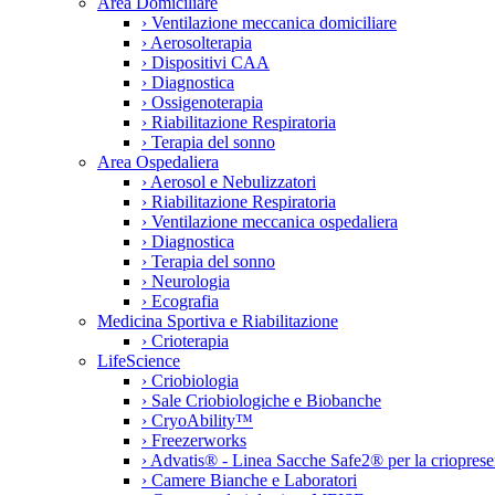
Area Domiciliare
›
Ventilazione meccanica domiciliare
›
Aerosolterapia
›
Dispositivi CAA
›
Diagnostica
›
Ossigenoterapia
›
Riabilitazione Respiratoria
›
Terapia del sonno
Area Ospedaliera
›
Aerosol e Nebulizzatori
›
Riabilitazione Respiratoria
›
Ventilazione meccanica ospedaliera
›
Diagnostica
›
Terapia del sonno
›
Neurologia
›
Ecografia
Medicina Sportiva e Riabilitazione
›
Crioterapia
LifeScience
›
Criobiologia
›
Sale Criobiologiche e Biobanche
›
CryoAbility™
›
Freezerworks
›
Advatis® - Linea Sacche Safe2® per la crioprese
›
Camere Bianche e Laboratori