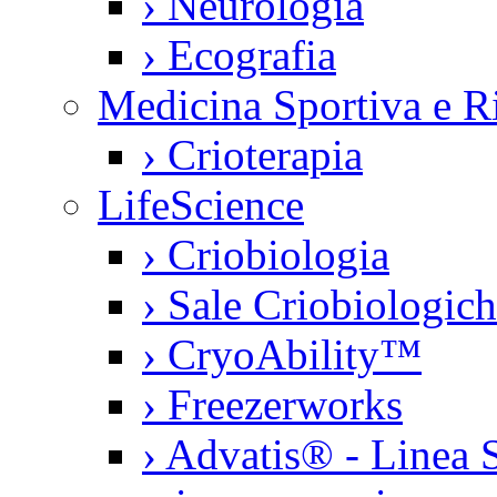
›
Neurologia
›
Ecografia
Medicina Sportiva e Ri
›
Crioterapia
LifeScience
›
Criobiologia
›
Sale Criobiologic
›
CryoAbility™
›
Freezerworks
›
Advatis® - Linea S